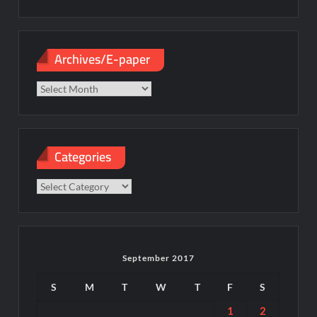
Archives/E-paper
Archives/E-
paper
Categories
Categories
September 2017
S
M
T
W
T
F
S
1
2