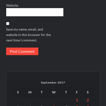
Website
Save my name, email, and
website in this browser for the
next time I comment.
September 2017
S
M
T
W
T
F
S
1
2