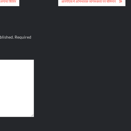
 लगाया शिविर
आरपीएस में अभिभावक जागरूकता पर सेमिनार
blished.
Required