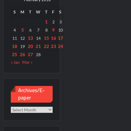
S
M
T
W
T
F
S
1
2
3
5
9
4
6
7
8
10
13
15
16
17
11
12
14
18
20
21
22
23
24
19
25
26
27
28
« Jan
Mar »
Archives/E-
paper
Archives/E-
paper