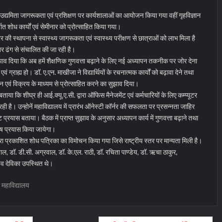
द्यमिता जागरूकता एवं प्रशिक्षण पर कार्यशालाओं का आयोजन किया गया वहीं गृहविज्ञान
र्गत शोध कार्यों एवं सेमीनार को प्रोत्साहित किया गया।
टर की स्थापना से स्वास्थ्य जागरूकता एवं स्वास्थ्य परीक्षण से छात्राओं को लाभ मिला है
र ढंग से संचालित की जा रही है।
सुझाव दिया कि अब हमें शैक्षणिक गुणवत्ता बढ़ाने के लिए नई अध्यापन तकनीक पर जोर देना
एवं ग्राह्य हो। डॉ. ए.एन. माखीजा ने विद्यार्थियों के रचनात्मक कार्यों को बढ़ावा देने तथा
दर्शन एवं विक्रय के माध्यम से प्रोत्साहित करने का सुझाव दिया।
 बताया कि शीघ्र ही आई.क्यू.ए.सी. द्वारा ऑफिस मैनेजमेंट एवं कर्मचारियों के लिए कम्प्यूटर
ी है। उन्होनें महाविद्यालय में प्रारंभ ऑनेस्टी कॉर्नर की सफलता पर प्रसन्नता जाहिर
ट प्रयास बताया। बैठक में प्राप्त सुझाव के अनुसार अध्यापन कार्य में गुणवत्ता बढ़ाने तथा
 प्रयास किया जायेगा।
वारा प्रकाशित शोध पत्रिका का विमोचन किया गया जिसे राष्ट्रीय स्तर पर मान्यता मिली है।
ाल, डॉ. डी.सी. अग्रवाल, डॉ. के.एल. राठी, डॉ. रचिता पाण्डेय, डॉ. ऋचा ठाकुर,
चिव देविका उपस्थित थे।
 महाविद्यालय