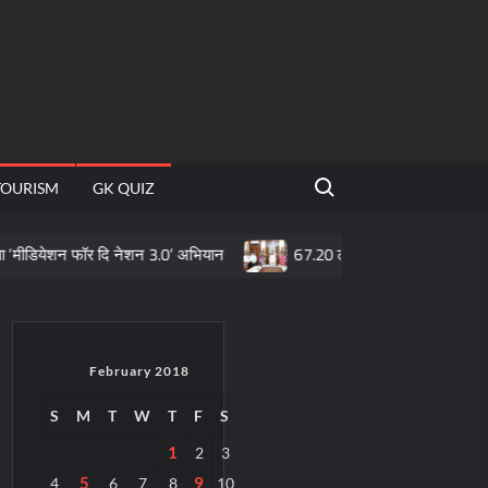
Search for:
TOURISM
GK QUIZ
येशन फॉर दि नेशन 3.0’ अभियान
67.20 लाख माताओं के खातों में पहुँची महतार
February 2018
S
M
T
W
T
F
S
1
2
3
5
9
4
6
7
8
10