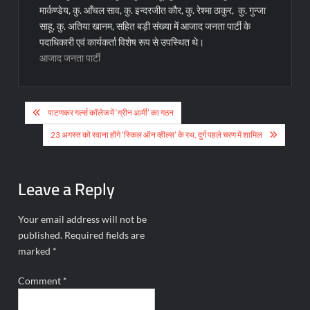
मार्कण्डेय, कु. आँचल साव, कु. इन्दरजीत कौर, कु. रेश्मा ठाकुर, कु. गुन्जा
साहू, कु. अतिया खानम, सहित बड़ी संख्या में आजाद जनता पार्टी के
पदाधिकारी एवं कार्यकर्ता विशेष रूप से उपस्थित थे।
आजाद जनता पार्टी
Post
पाटणकर गर्ल्स कॉलेज में ‘ग्रीन आर्मी’ का गठन
navigation
23 अगस्त को रवाना होंगे ‘स्किल ऑन व्हील्स’ के रथ, दुर्ग पहले चरण में शामिल
Leave a Reply
Your email address will not be
published.
Required fields are
marked
*
Comment
*