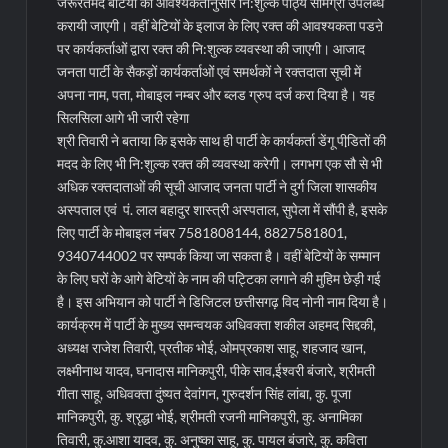
जरूरतमंद बेटियों को आवश्यकतानुसार नि:शुल्क पाठ्य सामग्री उपलब्ध
करायी जाएगी। वहीं बेटियों के इलाज के लिए रक्त की आवश्यकता पडऩे
पर कार्यकर्ताओं द्वारा रक्त की नि:शुल्क व्यवस्था की जाएगी। आजाद
जनता पार्टी के सैकड़ों कार्यकर्ताओं एवं समर्थकों ने रक्तदाता सूची में
अपना नाम, पता, मोबाइल नम्बर और ब्लड ग्रुप दर्ज करा दिया है। यह
सिलसिला आगे भी जारी रहेगा
श्री तिवारी ने बताया कि इसके साथ ही पार्टी के कार्यकर्ता डेंगू पीडि़तों की
मदद के लिए भी नि:शुल्क रक्त की व्यवस्था करेगी। लगभग एक सौ से भी
अधिक रक्तदाताओं की सूची आजाद जनता पार्टी ने दुर्ग जिला शासकीय
अस्पताल एवं पं. लाल बहादुर शास्त्री अस्पताल, सुपेला में सौंपी है, इसके
लिए पार्टी के मोबाइल नंबर 7581808144, 8827581801,
9340744002 पर सम्पर्क किया जा सकता है। वहीं बेटियों के सम्मान
के लिए घरों के आगे बेटियों के नाम की पट्टिका लगाने की मुहिम छेड़ी गई
है। इस अभियान को पार्टी ने डिजिटल छत्तीसगढ़ विद नोनी नाम दिया है।
कार्यक्रम में पार्टी के मुख्य समन्वयक अधिवक्ता शकील अहमद सिद्दकी,
अध्यक्ष राजेश तिवारी, प्रतीक भोई, ओमप्रकाश साहू, शहजाद खान,
लक्ष्मीनाथ यादव, घनादास मानिकपुरी, पीके साव,ईश्वरी बंजारे, श्रीमती
गीता साहू, अधिवक्ता दुंष्यत देवांगन, गुरुदर्शन सिंह लांबा, कु. पूजा
मानिकपुरी, कु. श्रृद्धा भोई, श्रीमती रजनी मानिकपुरी, कु. अनामिका
तिवारी, कु.आशा यादव, कु. अनुष्का साहू, कु. पायल बंजारे, कु. कविता