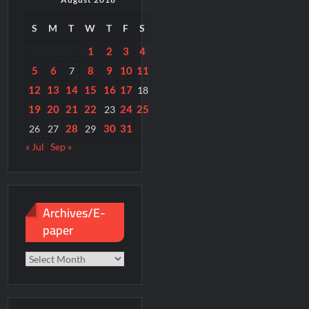
S
M
T
W
T
F
S
1
2
3
4
5
6
8
9
10
11
7
12
13
14
15
16
17
18
19
20
21
22
24
25
23
28
30
31
26
27
29
« Jul
Sep »
Archives/E-
paper
Archives/E-
paper