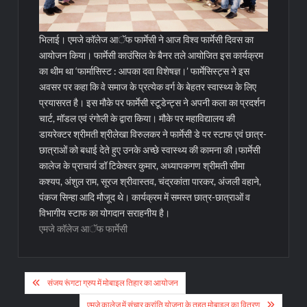
भिलाई। एमजे कॉलेज आॅफ फार्मेसी ने आज विश्व फार्मेसी दिवस का
आयोजन किया। फार्मेसी काउंसिल के बैनर तले आयोजित इस कार्यक्रम
का थीम था ‘फार्मासिस्ट : आपका दवा विशेषज्ञ।’ फार्मेसिस्ट्स ने इस
अवसर पर कहा कि वे समाज के प्रत्येक वर्ग के बेहतर स्वास्थ्य के लिए
प्रयासरत है। इस मौके पर फार्मेसी स्टूडेन्ट्स ने अपनी कला का प्रदर्शन
चार्ट, मॉडल एवं रंगोली के द्वारा किया। मौके पर महाविद्यालय की
डायरेक्टर श्रीमती श्रीलेखा विरुलकर ने फार्मेसी डे पर स्टाफ एवं छात्र-
छात्राओं को बधाई देते हुए उनके अच्छे स्वास्थ्य की कामना की।
फार्मेसी
कालेज के प्राचार्य डॉ टिकेश्वर कुमार, अध्यापकगण श्रीमती सीमा
कश्यप, अंशुल राम, सूरज श्रीवास्तव, चंद्रकांता पारकर, अंजली वहाने,
पंकज सिन्हा आदि मौजूद थे। कार्यक्रम में समस्त छात्र-छात्राओं व
विभागीय स्टाफ का योगदान सराहनीय है।
एमजे कॉलेज आॅफ फार्मेसी
Post
संजय रूंगटा ग्रुप में मोबाइल तिहार का आयोजन
navigation
एमजे कालेज में संचार क्रांति योजना के तहत मोबाइल का वितरण