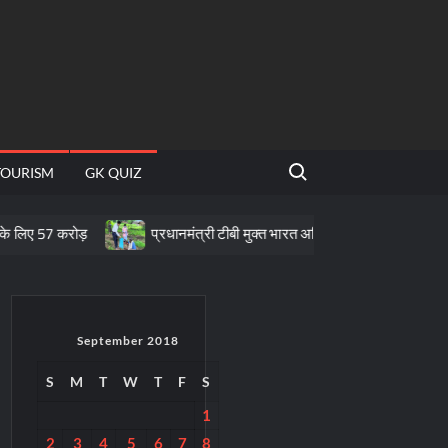
Search for:
TOURISM
GK QUIZ
ड़
प्रधानमंत्री टीबी मुक्त भारत अभियान के तहत पीवीटीजी क्षेत्रों में पोषण स
September 2018
S
M
T
W
T
F
S
1
2
3
4
5
6
7
8