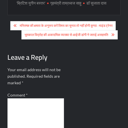
'ब्रिटिश युगीन बस्तर'
गृहमंत्री ताम्रध्वज साहू
डॉ सुजाता दास
Post
मस्तिष्क की क्षमता के अनुरूप करें विषय का चुनाव तो नहीं होगी कुण्ठा : माइंड ट्रेनर
navigation
भूमकाल विद्रोह की अकादमिक व्याख्या से आईजी डांगी ने जताई असहमति
Leave a Reply
Your email address will not be
published.
Required fields are
marked
*
Comment
*