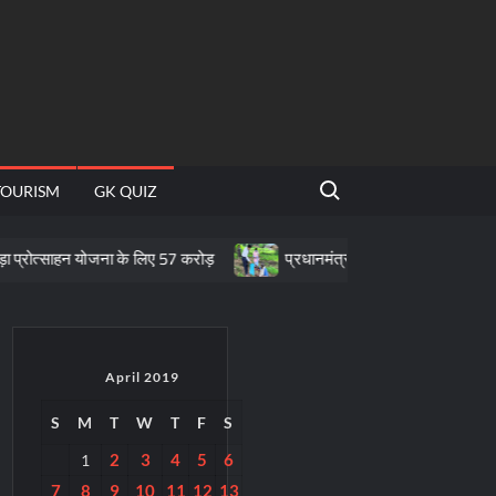
Search for:
TOURISM
GK QUIZ
न योजना के लिए 57 करोड़
प्रधानमंत्री टीबी मुक्त भारत अभियान के तहत पीवीटीजी
April 2019
S
M
T
W
T
F
S
2
3
4
5
6
1
7
8
9
10
11
12
13