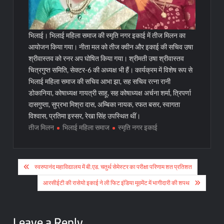
भिलाई। भिलाई महिला समाज की स्मृति नगर इकाई में तीज मिलन का
आयोजन किया गया। नीता मल को तीज क्वीन और इकाई की सचिव उषा
श्रीवास्तव को रनर अप घोषित किया गया। श्रीमती उषा श्रीवास्तव
चित्रगुप्त समिति, सेक्टर-6 की अध्यक्ष भी हैं। कार्यक्रम में विशेष रूप से
भिलाई महिला समाज की सचिव आभा झा, सह सचिव रत्ना रानी
डोकानिया, कोषाध्यक्ष गायत्री साहू, सह कोषाध्यक्ष अर्चना शर्मा, त्रिपर्णा
दासगुप्ता, सुप्रभा मिश्रा दास, अम्बिका नायक, रफत बसर, स्वागता
विश्वास, प्रतिमा इस्सर, रेखा सिंह उपस्थित थीं।
तीज मिलन
भिलाई महिला समाज
स्मृति नगर इकाई
Post
स्वरुपानंद महाविद्यालय में बी.एड. चतुर्थ सेमेस्टर का परीक्षा परिणाम शत प्रतिशत
navigation
आरसीईटी की रासेयो इकाई ने ली फिट इंडिया मूवमेंट में भागीदारी की शपथ
Leave a Reply