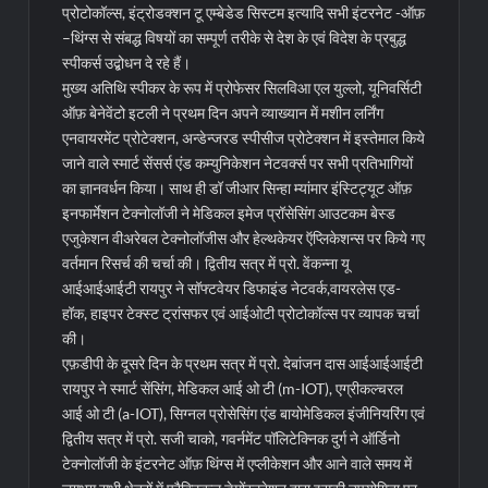
प्रोटोकॉल्स, इंट्रोडक्शन टू एम्बेडेड सिस्टम इत्यादि सभी इंटरनेट -ऑफ़
–थिंग्स से संबद्ध विषयों का सम्पूर्ण तरीके से देश के एवं विदेश के प्रबुद्ध
स्पीकर्स उद्बोधन दे रहे हैं।
मुख्य अतिथि स्पीकर के रूप में प्रोफेसर सिलविआ एल युल्लो, यूनिवर्सिटी
ऑफ़ बेनेवेंटो इटली ने प्रथम दिन अपने व्याख्यान में मशीन लर्निंग
एनवायरमेंट प्रोटेक्शन, अन्डेन्जरड स्पीसीज प्रोटेक्शन में इस्तेमाल किये
जाने वाले स्मार्ट सेंसर्स एंड कम्युनिकेशन नेटवर्क्स पर सभी प्रतिभागियों
का ज्ञानवर्धन किया। साथ ही डॉ जीआर सिन्हा म्यांमार इंस्टिट्यूट ऑफ़
इनफार्मेशन टेक्नोलॉजी ने मेडिकल इमेज प्रॉसेसिंग आउटकम बेस्ड
एजुकेशन वीअरेबल टेक्नोलॉजीस और हेल्थकेयर ऍप्लिकेशन्स पर किये गए
वर्तमान रिसर्च की चर्चा की। द्वितीय सत्र में प्रो. वेंकन्ना यू
आईआईआईटी रायपुर ने सॉफ्टवेयर डिफाइंड नेटवर्क,वायरलेस एड-
हॉक, हाइपर टेक्स्ट ट्रांसफर एवं आईओटी प्रोटोकॉल्स पर व्यापक चर्चा
की।
एफ़डीपी के दूसरे दिन के प्रथम सत्र में प्रो. देबांजन दास आईआईआईटी
रायपुर ने स्मार्ट सेंसिंग, मेडिकल आई ओ टी (m-IOT), एग्रीकल्चरल
आई ओ टी (a-IOT), सिग्नल प्रोसेसिंग एंड बायोमेडिकल इंजीनियरिंग एवं
द्वितीय सत्र में प्रो. सजी चाको, गवर्नमेंट पॉलिटेक्निक दुर्ग ने ऑर्डिनो
टेक्नोलॉजी के इंटरनेट ऑफ़ थिंग्स में एप्लीकेशन और आने वाले समय में