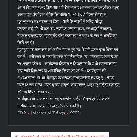
लगभग सभी क्षेत्रों में प्रैक्टिकल डेमोंस्ट्रेशन द्वारा इसकी उपयोगिता पर
अपने विचार प्रकट किये साथ ही डेवलपमेंट ऑफ़ माइक्रोकंट्रोलर बेस्ड
ऑनलाइन कंडीशन मॉनिटरिंग ऑफ़ 11/44KV डिस्ट्रीब्यूशन
ट्रांसफार्मर पर व्याख्यान दिया। आगे के सत्रों में अमित ओझा
एम.एन.आई.टी. भोपाल, डॉ. सत्येंद्र कुमार यादव, एनआईटी मेघालय,
विकास देशमुख एवं गुलाबचंद जैन मुख्य रूप से वक्त के रूप में आमंत्रित
किये गए हैं।
प्रोग्राम का संचालन डॉ. नवीन गोयल एवं डॉ. शिम्पी रल्हन द्वारा किया जा
रहा है। प्रोग्राम के सहसंचालक डॉ.महेश सिंह, डॉ. राजकुमार झापटे एवं
डॉ.अचला जैन है। कार्यक्रम ट्रिपल इ डिपार्टमेंट के सभी व्याख्याताओं
द्वारा सम्मिलित रूप से आयोजित किया जा रहा है। कार्यक्रम की
अध्यक्षता डॉ. पी. बी. देशमुख डायरेक्टर एसएसटीसी कर रहे हैं। चीफ
गेस्ट के रूप में डॉ. सरत कुमार पात्रा, डायरेक्टर, आईआईआईटी वड़ोदरा
को आमंत्रित किया गया।
कार्यक्रम की सफलता के लिए चेयरमैन आईपी मिश्रा एवं प्रेजिडेंट
श्रीमती जया मिश्रा ने बधाइयाँ प्रेषित की है।
FDP
Internet of Things
SSTC
Post
एसएसबी के डीआईजी ने एमजे के विद्यार्थियों को दिया सफलता का सूत्र