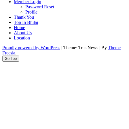
Member Login
Password Reset
Profile
Thank You
Top In Bhilai
Home
About Us
Location
Proudly powered by WordPress
|
Theme: TrustNews
|
By
Theme
Freesia
.
Go Top