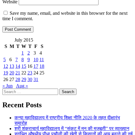
Website
Save my name, email, and website in this browser for the next
time I comment.
July 2015
S
M
T
W
T
F
S
1
2
3
4
5
6
7
8
9
10
11
12
13
14
15
16
17
18
19
20
21
22
23
24
25
26
27
28
29
30
31
« Jun
Aug »
Search
for:
Recent Posts
कन्या महाविद्यालय में राष्ट्रीय शिक्षा नीति 2020 के तहत दीक्षारंभ
समारोह
श्री शंकराचार्य महाविद्यालय में “संकट में मन की मजबूती” पर व्याख्यान
सुगंधित औषधीय पौधा पचौली की खेती से किसानों की आय बढ़ाने की नई