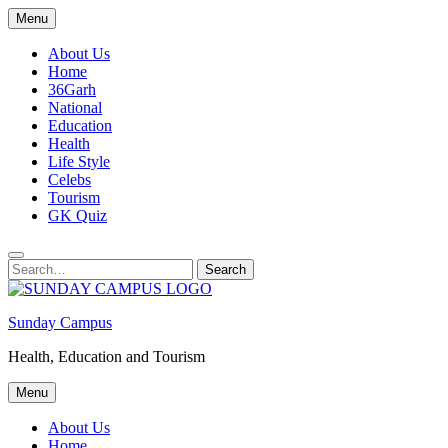
Skip
Menu
to
content
About Us
Home
36Garh
National
Education
Health
Life Style
Celebs
Tourism
GK Quiz
Search
Search
for:
Sunday Campus
Health, Education and Tourism
Menu
About Us
Home