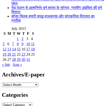
पहल
भेड़ पालन से आत्मनिर्भर बने बस्तर के सुरेन्द्र, ग्रामीण उद्यमिता की बने
मिसाल
कोसा सिल्क हमारी समृद्ध हाथकरघा और सांस्कृतिक विरासत का
प्रतीक
July 2015
S
M
T
W
T
F
S
1
2
3
4
5
6
7
8
9
10
11
12
13
14
15
16
17
18
19
20
21
22
23
24
25
26
27
28
29
30
31
« Jun
Aug »
Archives/E-paper
Archives/E-
paper
Categories
Categories