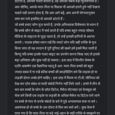
डांटता है, आपकी गलती बताता है, वह आपका सबसे बड़ा शुभचिन्तक है।
आप सोचिए, आपके माता-पिता या शिक्षक भी आपको हारते हुये नहीं देखना
चाहते यही कारण होता है, कि आप आगे बढ़ें, आप अपनी योग्यतानुसार
काम कर पाये इसलिए वो आपको डांटते हैं।
जो बच्चे स्र्माट फोन यूज करते है, उनके अभिभावक विशेषरूप से ध्यान दें
कि बच्चे कौन से साइट में सर्च करते हैं यदि बच्चा बहुत ज्यादा सोशल
मीडिया के साइटस से जुड़ा रहता है, तो उन्हें इसकी हानियों से अवगत
कराये। पालक हमेशा ध्यान रखें कि स्मार्ट फोन यदि सही तरीके से यूज
किया जाय तो यह वरदान है पूरी दूनिया की खबरे हमें इसमें मिल जाती है
किन्तु यदि बच्चा इसके गलत साइट का उपयोग करना सिख जाए तो इससे
बढ़ा अभिशाप और कुछ नहीं हो सकता। इस उम्र में विपरीत सेक्स के
प्रति आकर्षण एक वैज्ञानिक पहलू है अत: माता-पिता बच्चों को बहुत
ज्यादा दबाव में ना रखें बल्कि बच्चों की काउसिंलिंग करे कि लड़का हो या
लड़की दोस्त अच्छे होने चाहिए। इस उम्र में फिल्म या टी.वी. सीरियल को
देख कर प्रेम संबंध या शादी संबंधी निर्णय नहीं लिये जाते। हफ्ते में तीन से
चार बार बच्चों के फोन के कॉल डिटेल, मैसेज वॉटसएप एवं फेसबुक को
चेक करे किसी एक लड़के या लड़की के अधिक मैसेज या डिटेल पाये जाने
पर बच्चे से प्यार से उनके संबंधों के बारे में पूछे अनावश्यक शक ना करे।
आवश्यक हो तो बच्चे के उस दोस्त से मिल कर बाते करें। कुछ केस में
पाया गया है कि माता-पिता या बड़े भाई-बहन के सही तरीके से समझाने पर