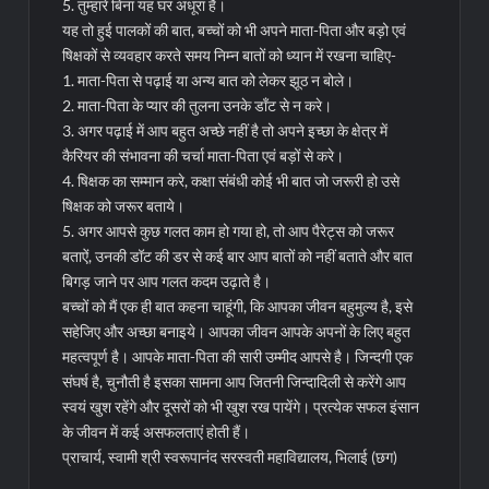
5. तुम्हारे बिना यह घर अधूरा है।
यह तो हुई पालकों की बात, बच्चों को भी अपने माता-पिता और बड़ो एवं
षिक्षकों से व्यवहार करते समय निम्न बातों को ध्यान में रखना चाहिए-
1. माता-पिता से पढ़ाई या अन्य बात को लेकर झूठ न बोले।
2. माता-पिता के प्यार की तुलना उनके डॉंट से न करे।
3. अगर पढ़ाई में आप बहुत अच्छे नहीं है तो अपने इच्छा के क्षेत्र में
कैरियर की संभावना की चर्चा माता-पिता एवं बड़ों से करे।
4. षिक्षक का सम्मान करे, कक्षा संबंधी कोई भी बात जो जरूरी हो उसे
षिक्षक को जरूर बताये।
5. अगर आपसे कुछ गलत काम हो गया हो, तो आप पैरेट्स को जरूर
बताऐं, उनकी डॉट की डर से कई बार आप बातों को नहीं बताते और बात
बिगड़ जाने पर आप गलत कदम उढ़ाते है।
बच्चों को मैं एक ही बात कहना चाहूंगी, कि आपका जीवन बहुमुल्य है, इसे
सहेजिए और अच्छा बनाइये। आपका जीवन आपके अपनों के लिए बहुत
महत्वपूर्ण है। आपके माता-पिता की सारी उम्मीद आपसे है। जिन्दगी एक
संघर्ष है, चुनौती है इसका सामना आप जितनी जिन्दादिली से करेंगे आप
स्वयं खुश रहेंगे और दूसरों को भी खुश रख पायेंगे। प्रत्येक सफल इंसान
के जीवन में कई असफलताएं होती हैं।
प्राचार्य, स्वामी श्री स्वरूपानंद सरस्वती महाविद्यालय, भिलाई (छग)