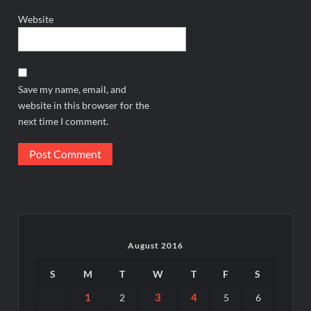
Website
Save my name, email, and
website in this browser for the
next time I comment.
August 2016
S
M
T
W
T
F
S
1
3
4
2
5
6