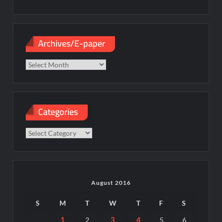
Archives/E-paper
Archives/E-
paper
Categories
Categories
August 2016
S
M
T
W
T
F
S
1
3
4
2
5
6