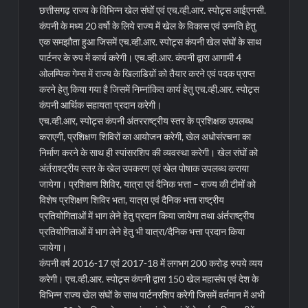
छत्तीसगढ़ राज्य के विभिन्न खेल संघों एवं एच.व्ही.आर. स्पोट्र्स आईएनसी.
कंपनी के मध्य 20 वर्षो के लिये राज्य में खेल के विकास एवं उन्नति हेतु
एक समझौता हुआ जिसमें एच.व्ही.आर. स्पोट्र्स कंपनी खेल संघों के साथ
पार्टनर के रुप में कार्य करेगी। एच.व्ही.आर. कंपनी द्वारा आगामी 4
ओलम्पिक गेम्स में राज्य के खिलाडिय़ों को तैयार करने एवं पदक प्राप्त
करने हेतु किया गया है जिसमें निम्नांकित कार्य हेतु एच.व्ही.आर. स्पोट्र्स
कंपनी आर्थिक सहायता प्रदान करेगी।
एच.व्ही.आर, स्पोट्र्स कंपनी अंतरराष्ट्रीय स्तर के प्रशिक्षक उपलब्ध
कराएगी, प्रशिक्षण शिविरों का आयोजन करेगी, खेल अधोसंरचना का
निर्माण करने के साथ ही स्पांसरशिप की व्यवस्था करेगी। खेल संघों को
अंर्तराश्ट्रीय स्तर के खेल उपकरण एवं खेल पोषाक उपलब्ध कराया
जायेगा। प्रशिक्षण शिविर, यात्रा एवं दैनिक भत्ता – राज्य की टीमों को
विशेष प्रशिक्षण शिविर भता, यात्रा एवं दैनिक भत्ता राष्ट्रीय
प्रतियोगिताओं में भाग लेने हेतु प्रदान किया जायेगा तथा अंर्तराष्ट्रीय
प्रतियोगिताओं में भाग लेने हेतु भी यात्रा/दैनिक भत्ता प्रदान किया
जायेगा।
कंपनी वर्ष 2016-17 एवं 2017-18 में लगभग 200 करोड़ रुपये व्यय
करेगी। एच.व्ही.आर. स्पोट्र्र्स कंपनी द्वारा 150 खेल महासंघ एवं देश के
विभिन्न राज्य खेल संघों के साथ पार्टनरशिप करेगी जिसमें वर्तमान में अभी