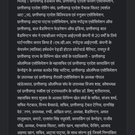
भिलाई। छत्तीसगढ़ हैंडबाल संघ, छत्तीसगढ़ प्रदेश फेंसिंग एसोसियेशन,
छत्तीसगढ़ प्रदेश रोविंग संघ, छत्तीसगढ़ प्रदेश पेंचाक सिलट (मार्शल
आटर््स), छत्तीसगढ़ प्रदेश बिलियडस एवं स्नूकर एसोसियेशन,
छत्तीसगढ़ आट्या पाट्या एसोसियेशन, डांस स्पोट्र्स एसोसियेशन ऑफ
छत्तीसगढ़, बाल बैडमिन्टन फेडरेशन ऑफ इंडिया, छत्तीसगढ़ बाल
बैडमिन्टन संघ ने एचव्हीआर स्पोट्र्स आईएनसी कंपनी से 20 वर्षों के लिये
पार्टनरशिप करार किया है।
एच.व्ही.आर. स्पोट्र्स आईएनसी. कंपनी के
चेयरमेन (मालिक) हर्षवर्धन रेड्डी होटल कोर्टयार्ड मैरियट, रायपुर में
छत्तीसगढ़ राज्य के विभिन्न खेल संघों के पदाधिकारी – छत्तीसगढ़
ओलम्पिक एसोसियेशन के महासचिव एवं छत्तीसगढ़ प्रदेश कायाकिंग एवं
केनोइंग के अध्यक्ष बलदेव सिंह भाटिया, छत्तीसगढ़ ओलम्पिक एसोसियेशन
के उपाध्यक्ष एवं छत्तीसगढ़ तैराकी एसोसियेशन के अध्यक्ष गोपाल
खंडेलवाल, छत्तीसगढ़ ओलम्पिक संघ के उपाध्यक्ष विजय शाह, कोषाध्यक्ष
एवं छत्तीसगढ़ स्क्वैश एवं ट्रायथलॉन के सचिव डॉ. विष्णु श्रीवास्तव,
सहसचिव शरद शुक्ला के अलावा विभिन्न खेल संघों के सचिव, संजय शर्मा,
सचिव नेटबाल, विनय बैसवाडे, सचिव, छत्तीसगढ़ टेबल टेनिस, दानसिंह
देवंागन, उपाध्यक्ष, रग्बी, अखिल धगट, अध्यक्ष, बैडमिन्टन, अमल
तालुकदार, कराटे, प्रशांत सिंह रघुवंशी, कायाकिंग एवं केनोइंग, राजीव
चौबे, अध्यक्ष, पेन्काक सिलट, समीर खान, महासचिव, फेंसिंग, आजाद
अहमद खान, सचिव, आट्या पाट्या, के साथ संपन्न हुई जिसमें निम्नांकित