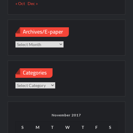
« Oct
Dec »
Archives/E-paper
Archives/E-
paper
Categories
Categories
November 2017
S
M
T
W
T
F
S