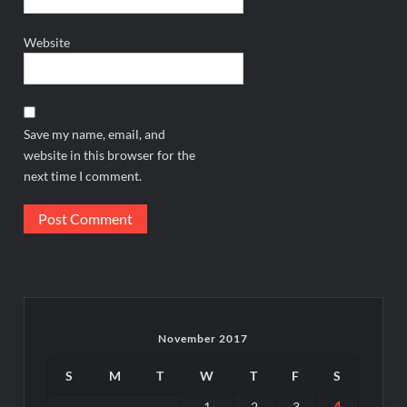
Website
Save my name, email, and
website in this browser for the
next time I comment.
November 2017
S
M
T
W
T
F
S
4
1
2
3