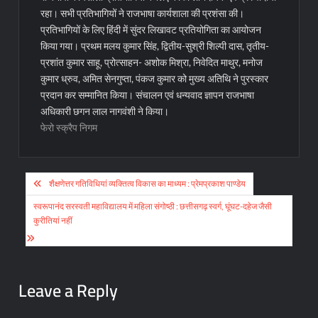
रहा। सभी प्रतिभागियों ने राजभाषा कार्यशाला की प्रशंसा की।
प्रतिभागियों के लिए हिंदी में सुंदर लिखावट प्रतियोगिता का आयोजन
किया गया। प्रथम मलय कुमार सिंह, द्वितीय-सुश्री शिल्पी दास, तृतीय-
प्रशांत कुमार साहू, प्रोत्साहन- अशोक मिश्रा, निवेदित माथुर, मनोज
कुमार ध्रुव, अमित सेनगुप्ता, पंकज कुमार को मुख्य अतिथि ने पुरस्कार
प्रदान कर सम्मानित किया। संचालन एवं धन्यवाद ज्ञापन राजभाषा
अधिकारी छगन लाल नागवंशी ने किया।
फेरो स्क्रैप निगम
Post
शैक्षणेत्तर गतिविधियां व्यक्तित्व विकास का माध्यम : प्रेमप्रकाश पाण्डेय
navigation
स्वरूपानंद सरस्वती महाविद्यालय में महिला संगोष्ठी : छत्तीसगढ़ स्वर्ग, घूंघट-दहेज जैसी
कुरीतियां नहीं
Leave a Reply