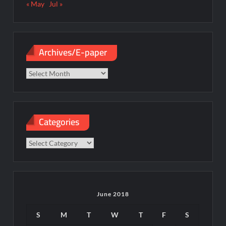
« May
Jul »
Archives/E-paper
Archives/E-
paper
Categories
Categories
June 2018
S
M
T
W
T
F
S