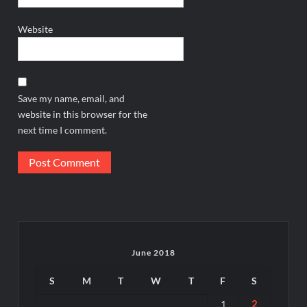
Website
Save my name, email, and
website in this browser for the
next time I comment.
June 2018
S
M
T
W
T
F
S
2
1