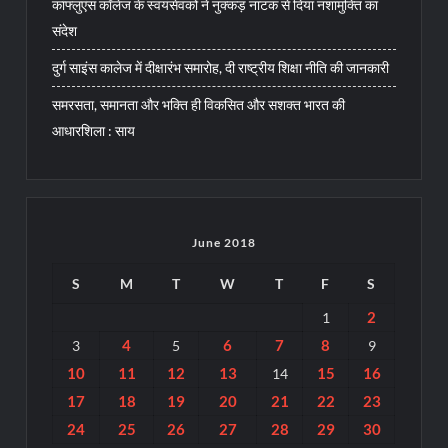
कांफ्लुएंस कॉलेज के स्वयंसेवकों ने नुक्कड़ नाटक से दिया नशामुक्ति का
संदेश
दुर्ग साइंस कालेज में दीक्षारंभ समारोह, दी राष्ट्रीय शिक्षा नीति की जानकारी
समरसता, समानता और भक्ति ही विकसित और सशक्त भारत की
आधारशिला : साय
June 2018
S
M
T
W
T
F
S
2
1
4
6
7
8
3
5
9
10
11
12
13
15
16
14
17
18
19
20
21
22
23
24
25
26
27
28
29
30