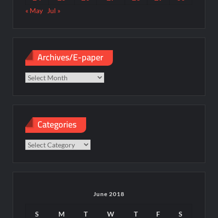
« May
Jul »
Archives/E-paper
Archives/E-
paper
Categories
Categories
June 2018
S
M
T
W
T
F
S