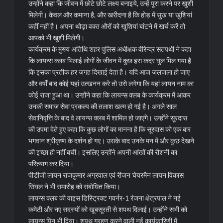
उन्होंने कहा कि जीवन में छोटे छोटे लक्ष्य बनाइये, उन्हें पूरा करने पर खुशी
मिलेगी। केवल और कमाना है, और खरीदना है कि होड़ में सुख या खुशियां
कहीं नहीं है। अपना थोड़ा वक्त औरों को खुशियां बांटने में खर्च करें तो
आपको भी खुशी मिलेगी।
कार्यक्रम के मुख्य अतिथि शहर पुलिस अधीक्षक वीरेन्द्र सतपथी ने कहा
कि लायन्स क्लब भिलाई लोगों के जीवन में कुछ इस कदर घुल मिल गया है
कि इसका प्रतीक हर जगह दिखाई देता है। यदि आज जलजला हो जाए
और वर्षों बाद कोई यहां उत्खनन करे तो उसे लगेगा कि यहां लायन नाम का
कोई राजा हुआ था। उन्होंने कहा कि लायन्स क्लब के कार्यक्रम में आकर
उनकी समाज सेवा प्रकल्प की तलाश खत्म हो गई है। अगले साल
सेवानिवृत्ति के बाद वे लायन्स क्लब में शामिल हो जाएंगे। उन्होंने सूरदास
की उपमा देते हुए कहा कि कुछ लोगों का मानना है कि सूरदास को एक बार
भगवान श्रीकृष्ण के दर्शन हो गए। उसके बाद उनके मन में और कुछ देखने
की इच्छा ही नहीं बची। इसलिए उन्होंने अपनी आंखों की रौशनी का
परित्याग कर दिया।
पीडीजी लायन राजकुमार अग्रवाल एवं रीजन चेयरमैन लायन विकास
सिंघल ने भी समारोह को संबोधित किया।
लायन्स क्लब की वाइस डिस्ट्रिक्ट गवर्नर-1 रंजना क्षेत्रपाल ने नई
कमेटी और नए सदस्यों को खूबसूरती से शपथ दिलाई। उन्होंने सभी को
लायन्स पिन भी दिया। शपथ ग्रहण करने वाली नई कार्यकारिणी में