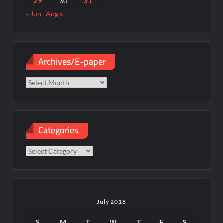
29
31
30
« Jun
Aug »
Archives/E-paper
Archives/E-
paper
Categories
Categories
July 2018
S
M
T
W
T
F
S