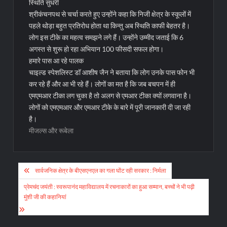
स्थिति सुधरी
श्रीकंचनपथ से चर्चा करते हुए उन्होंने कहा कि निजी क्षेत्र के स्कूलों में
पहले थोड़ा बहुत प्रतिरोध होता था किन्तु अब स्थिति काफी बेहतर है।
लोग इस टीके का महत्व समझने लगे हैं। उन्होंने उम्मीद जताई कि 6
अगस्त से शुरू हो रहा अभियान 100 फीसदी सफल होगा।
हमारे पास आ रहे पालक
चाइल्ड स्पेशलिस्ट डॉ आशीष जैन ने बताया कि लोग उनके पास फोन भी
कर रहे हैं और आ भी रहे हैं। लोगों का मत है कि जब बचपन में ही
एमएमआर टीका लग चुका है तो अलग से एमआर टीका क्यों लगवाना है।
लोगों को एमएमआर और एमआर टीके के बारे में पूरी जानकारी दी जा रही
है।
मीजल्स और रूबेला
Post
सार्वजनिक क्षेत्र के बीएसएनएल का गला घोंट रही सरकार : निर्मला
navigation
प्रेमचंद जयंती : स्वरूपानंद महाविद्यालय में रचनाकारों का हुआ सम्मान, बच्चों ने भी पढ़ी
मुंशी जी की कहानियां