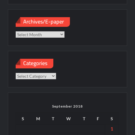
Archives/E-paper
Archives/E-
paper
Categories
Categories
September 2018
S
M
T
W
T
F
S
1