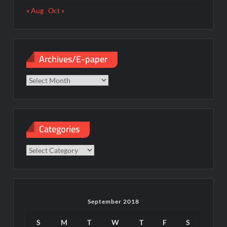
« Aug
Oct »
Archives/E-paper
Archives/E-
paper
Categories
Categories
September 2018
S
M
T
W
T
F
S