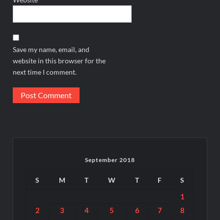
Save my name, email, and
website in this browser for the
next time I comment.
September 2018
S
M
T
W
T
F
S
1
2
3
4
5
6
7
8