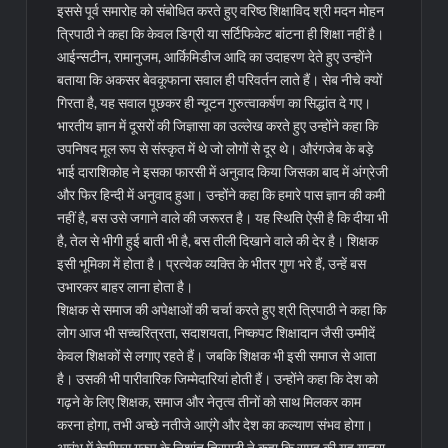
इससे पूर्व समारोह को संबोधित करते हुए वरिष्ठ शिक्षाविद श्री मदन मोहन
त्रिपाठी ने कहा कि केवल डिग्री या सर्टिफिकेट बांटना ही शिक्षा नहीं है।
आईन्सटीन, रामानुजम, आर्किमिडीज आदि का उदाहरण देते हुए उन्होंने
बताया कि अकसर बेवकूफाना सवाल ही परिवर्तन लाते हैं। सेब नीचे क्यों
गिरता है, यह सवाल पूछकर ही न्यूटन गुरुत्वाकर्षण का सिद्धांत दे गए।
भारतीय ज्ञान में दूसरों की जिज्ञासा का उल्लेख करते हुए उन्होंने कहा कि
उपनिषद मूल रूप से संस्कृत में थे जो लोगों से दूर थे। औरंगजेब के बड़े
भाई दाराशिकोह ने इसका फारसी में अनुवाद किया जिसका बाद में अंग्रेजी
और फिर हिन्दी में अनुवाद हुआ। उन्होंने कहा कि हमारे पास ज्ञान की कमी
नहीं है, बस उसे जगाने वाले की जरूरत है। यह स्थिति ऐसी है कि दीया भी
है, तेल से भीगी हुई बाती भी है, बस तीली दिखाने वाले की देर है। शिक्षक
इसी भूमिका में होता है। प्रत्येक व्यक्ति के भीतर गुण भरे हैं, उन्हें बस
उभारकर बाहर लाना होता है।
शिक्षक से समाज की अपेक्षाओं की चर्चा करते हुए श्री त्रिपाठी ने कहा कि
लोग आज भी सच्चरित्रता, सदाशयता, निष्कपट शिक्षादान जैसी उम्मीदें
केवल शिक्षकों से लगाए रहते हैं। जबकि शिक्षक भी इसी समाज से आता
है। उसकी भी पारीवारिक जिम्मेदारियां होती हैं। उन्होंने कहा कि देश को
गढ़ने के लिए शिक्षक, समाज और नेतृत्व तीनों को साथ मिलकर काम
करना होगा, तभी अच्छे नतीजे आएंगे और देश का कल्याण संभव होगा।
आरंभ में केपीएस ग्रुप के निशांत त्रिपाठी ने कहा कि समूह की यह यात्रा