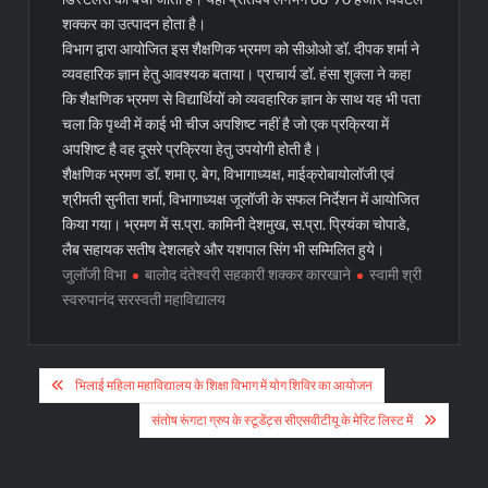
शक्कर का उत्पादन होता है।
विभाग द्वारा आयोजित इस शैक्षणिक भ्रमण को सीओओ डॉ. दीपक शर्मा ने
व्यवहारिक ज्ञान हेतु आवश्यक बताया। प्राचार्य डॉ. हंसा शुक्ला ने कहा
कि शैक्षणिक भ्रमण से विद्यार्थियों को व्यवहारिक ज्ञान के साथ यह भी पता
चला कि पृथ्वी में काई भी चीज अपशिष्ट नहीं है जो एक प्रक्रिया में
अपशिष्ट है वह दूसरे प्रक्रिया हेतु उपयोगी होती है।
शैक्षणिक भ्रमण डॉ. शमा ए. बेग, विभागाध्यक्ष, माईक्रोबायोलॉजी एवं
श्रीमती सुनीता शर्मा, विभागाध्यक्ष जूलॉजी के सफल निर्देशन में आयोजित
किया गया। भ्रमण में स.प्रा. कामिनी देशमुख, स.प्रा. प्रियंका चोपाडे,
लैब सहायक सतीष देशलहरे और यशपाल सिंग भी सम्मिलित हुये।
जुलॉजी विभा
बालोद दंतेश्वरी सहकारी शक्कर कारखाने
स्वामी श्री
स्वरुपानंद सरस्वती महाविद्यालय
Post
भिलाई महिला महाविद्यालय के शिक्षा विभाग में योग शिविर का आयोजन
navigation
संतोष रूंगटा ग्रुप के स्टूडेंट्स सीएसवीटीयू के मेरिट लिस्ट में