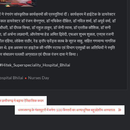
 ने रंगारंग सांस्कृतिक कार्यक्रमों की प्रस्तुतियां दीं। कार्यक्रम में हाईटेक के डायरेक्टर
डायरेक्टर डॉ रंजन सेनगुप्ता, डॉ नचिकेत दीक्षित, डॉ नविल शर्मा, डॉ अपूर्व वर्मा, डॉ
ा चौधरी, डॉ दीपक सिन्हा, डॉ राहुल ठाकुर, डॉ जेनी व्यास, डॉ प्रतीक कौशिक, डॉ सनी
ा, डॉ अर्चना लछवानी, ऑपरेशन्स हेड अमित द्विवेदी, एचआर शुभम शुक्ला, एनएस रजनी
 सुनील दहिया, लोकेश राठौर, रेड ड्रॉप फ्रेंड्स क्लब के सूरज साहू, सहित गणमान्य नागरिक
 थे. इस अवसर पर हाइटेक की नर्सिंग स्टाफ एवं विभाग प्रमुखों का अतिथियों ने स्मृति
 का संचालन पल्लवी अग्रवाल एवं दीपक रंजन दास ने किया।
#Hitek_Superspeciality_Hospital_Bhilai
spital Bhilai
Nurses Day
 ओर छत्तीसगढ़ ने बढ़ाया ऐतिहासिक कदम
धरमजयगढ़ के गंवरघुटरी में बनेगा 100 बिस्तरों का अत्याधुनिक बहुउद्देशीय अस्पताल