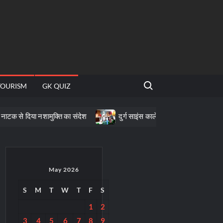
Search for:
TOURISM
GK QUIZ
नशामुक्ति का संदेश
दुर्ग साइंस कालेज में दीक्षारंभ समारोह, दी राष्ट्रीय शिक्षा
May 2026
S
M
T
W
T
F
S
1
2
3
4
5
6
7
8
9