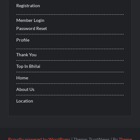
Registration
Member Login
Password Reset
Profile
Thank You
Top In Bhilai
Home
About Us
Location
Proudly powered by WordPress
|
Theme: TrustNews
|
By
Theme