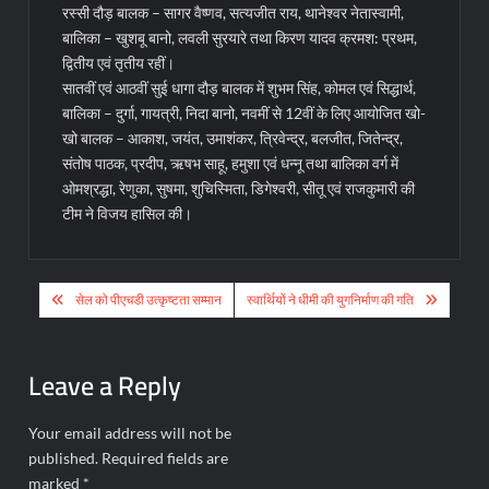
रस्सी दौड़ बालक – सागर वैष्णव, सत्यजीत राय, थानेश्वर नेतास्वामी,
बालिका – खुशबू बानो, लवली सुरयारे तथा किरण यादव क्रमश: प्रथम,
द्वितीय एवं तृतीय रहीं।
सातवीं एवं आठवीं सुई धागा दौड़ बालक में शुभम सिंह, कोमल एवं सिद्धार्थ,
बालिका – दुर्गा, गायत्री, निदा बानो, नवमीं से 12वीं के लिए आयोजित खो-
खो बालक – आकाश, जयंत, उमाशंकर, त्रिवेन्द्र, बलजीत, जितेन्द्र,
संतोष पाठक, प्रदीप, ऋषभ साहू, हमुशा एवं धन्नू तथा बालिका वर्ग में
ओमश्रद्धा, रेणुका, सुषमा, शुचिस्मिता, डिगेश्वरी, सीतू एवं राजकुमारी की
टीम ने विजय हासिल की।
Post
सेल को पीएचडी उत्कृष्टता सम्मान
स्वार्थियों ने धीमी की युगनिर्माण की गति
navigation
Leave a Reply
Your email address will not be
published.
Required fields are
marked
*