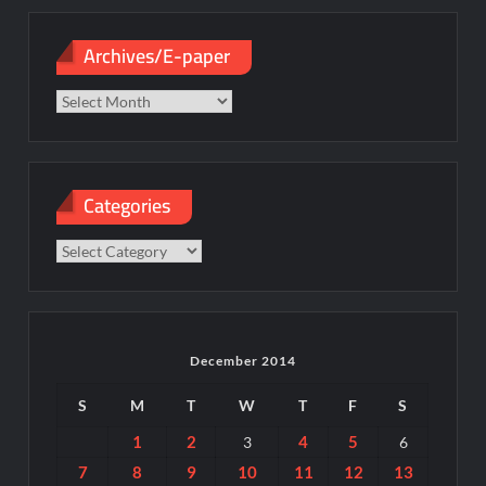
Archives/E-paper
Archives/E-
paper
Categories
Categories
December 2014
S
M
T
W
T
F
S
1
2
4
5
3
6
7
8
9
10
11
12
13