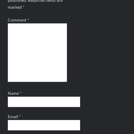
published.
Required fields are
marked
*
Comment
*
Name
*
Email
*