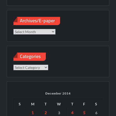
Archives/E-paper
Archives/E-
paper
Categories
Categories
December 2014
S
M
T
W
T
F
S
1
2
4
5
3
6